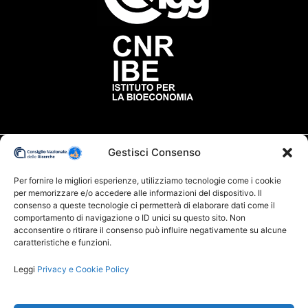
Gestisci Consenso
Contatti
Per fornire le migliori esperienze, utilizziamo tecnologie come i cookie
per memorizzare e/o accedere alle informazioni del dispositivo. Il
consenso a queste tecnologie ci permetterà di elaborare dati come il
Via G. Moruzzi n.1, 56124 Pisa-Italia
comportamento di navigazione o ID unici su questo sito. Non
acconsentire o ritirare il consenso può influire negativamente su alcune
Mail: info@brp.cnr.it
caratteristiche e funzioni.
Leggi
Privacy e Cookie Policy
Quick Links