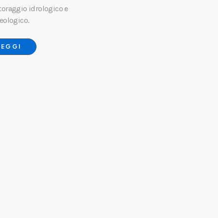
oraggio idrologico e
eologico.
LEGGI