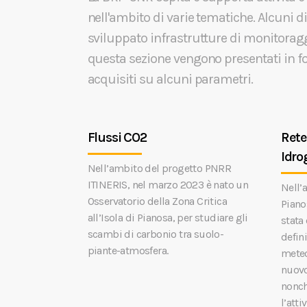
nell'ambito di varie tematiche. Alcuni d
sviluppato infrastrutture di monitoragg
questa sezione vengono presentati in fo
acquisiti su alcuni parametri.
Flussi CO2
Rete
Idro
Nell’ambito del progetto PNRR
ITINERIS, nel marzo 2023 è nato un
Nell’
Osservatorio della Zona Critica
Piano
all’Isola di Pianosa, per studiare gli
stata 
scambi di carbonio tra suolo-
defin
piante-atmosfera.
meteo
nuovo
nonch
l’atti