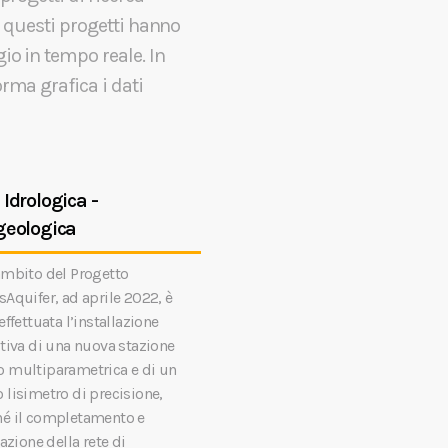
i questi progetti hanno
io in tempo reale. In
rma grafica i dati
 Idrologica -
geologica
ambito del Progetto
sAquifer, ad aprile 2022, è
effettuata l’installazione
itiva di una nuova stazione
 multiparametrica e di un
 lisimetro di precisione,
é il completamento e
vazione della rete di