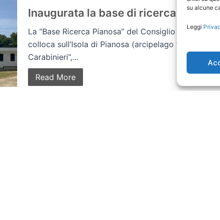
su alcune ca
Inaugurata la base di ricerca Pianosa
Leggi
Priva
La “Base Ricerca Pianosa” del Consiglio Nazionale d
colloca sull’Isola di Pianosa (arcipelago toscano) ne
Carabinieri”,...
Ac
Read More
20 Giugno 2023
Visita della delegazione UNESCO per 
progetto HYDRO-ISLAND
Nelle giornate del 20 e 21 giugno 2023 la Delegaz
Jonathan Baker, Jing Fang e Megumi Watanabe,...
Read More