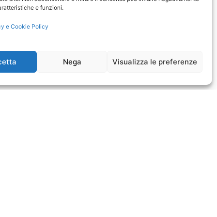
ratteristiche e funzioni.
 del Cnr
cy e Cookie Policy
elle Ricerche (Brp-Cnr) si
ll’edificio “Ex-caserma
cetta
Nega
Visualizza le preferenze
la valutazione del
ione UNESCO costituita da