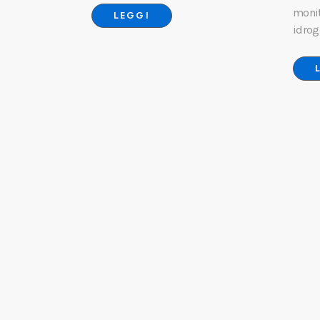
monit
LEGGI
idrog