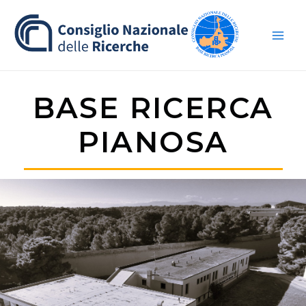
Vai
Main
al
Men
contenuto
BASE RICERCA
PIANOSA