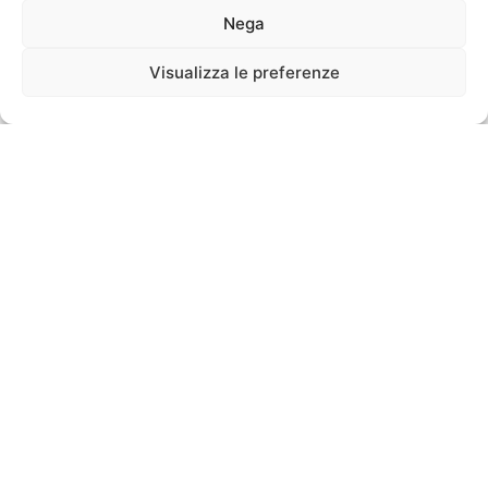
Ricerca Pianosa
Nega
Il 21 maggio 2024 gli studenti della classe 4E
Visualizza le preferenze
Internazionale Scientifico del Liceo Machiavelli di
Firenze, sono venuti in visita...
Read More
23 Febbraio 2024
Pianosa Projects@BRP 2024: