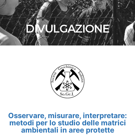
DIVULGAZIONE
Osservare, misurare, interpretare:
metodi per lo studio delle matrici
ambientali in aree protette