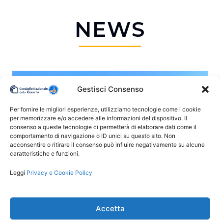
NEWS
Gestisci Consenso
Per fornire le migliori esperienze, utilizziamo tecnologie come i cookie
per memorizzare e/o accedere alle informazioni del dispositivo. Il
consenso a queste tecnologie ci permetterà di elaborare dati come il
comportamento di navigazione o ID unici su questo sito. Non
acconsentire o ritirare il consenso può influire negativamente su alcune
caratteristiche e funzioni.
Leggi
Privacy e Cookie Policy
21 Maggio 2024
Visita della Classe IV del Liceo
Accetta
Machiavelli di Firenze alla Base